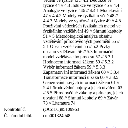
vědění ve fyzice 43 // 4.2 Dedukce ve
fyzice 44 // 4.3 Indukce ve fyzice 45 // 4.4
Analogie ve fyzice ’ 46 // 4.4.1 Modelování
47 // 4.4.2 Modely ve fyzikální vědě 48 //
4.4.3 Modely ve vyučování fyzice 49 // 4.5
Používání vědeckých fyzikálních metod ve
fyzikálním vzdělávání 49 // Shrnutí kapitoly
51 // 5 Metodologická analýza obsahu
vzdělávání přírodovědných předmětů 55 //
5.1 Obsah vzdělávání 55 // 5.2 Prvky
obsahu vzdělávání 56 // 5.3 Informační
model vzdělávacího procesu 57 // 5.3.1
Hodnocem informací žákem 59 // 5.3.2
Výběr informací žákem 59 // 5.3.3
Zapamatování informací žákem 60 // 3.3.4
Transformace informací u žáka 60 // 3.3.5
Generování nových informací žákem 61 //
5.4 Přírodovědné pojmy a jejich utváření 63
// 5.5 Přírodovědné zákony a principy, jejich
utváření 68 // Shrnutí kapitoly 69 // Závěr
73 // Literatura 74
Kontrolní č.
(OCoLC)85109963
Č. národní bibl.
cnb001324948