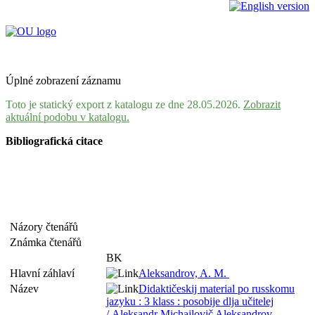
Úplné zobrazení záznamu
Toto je statický export z katalogu ze dne 28.05.2026.
Zobrazit
aktuální podobu v katalogu.
Bibliografická citace
Názory čtenářů
Známka čtenářů
BK
Hlavní záhlaví
Aleksandrov, A. M.
Název
Didaktičeskij material po russkomu
jazyku : 3 klass : posobije dlja učitelej
/ Aleksandr Michajlovič Aleksandrov