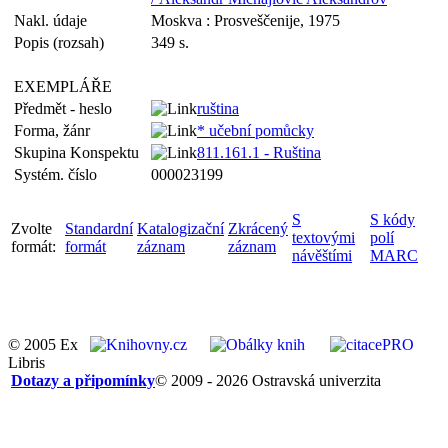
Nakl. údaje
Moskva : Prosveščenije, 1975
Popis (rozsah)
349 s.
EXEMPLÁŘE
Předmět - heslo
ruština
Forma, žánr
* učební pomůcky
Skupina Konspektu
811.161.1 - Ruština
Systém. číslo
000023199
S
S kódy
Zvolte
Standardní
Katalogizační
Zkrácený
textovými
polí
formát:
formát
záznam
záznam
návěštími
MARC
© 2005 Ex
Libris
Dotazy a připomínky
© 2009 - 2026 Ostravská univerzita