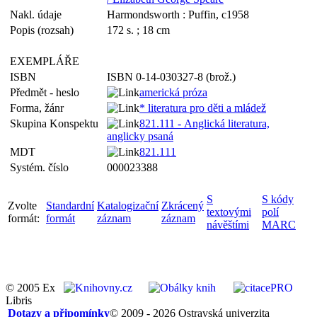
Nakl. údaje
Harmondsworth : Puffin, c1958
Popis (rozsah)
172 s. ; 18 cm
EXEMPLÁŘE
ISBN
ISBN 0-14-030327-8 (brož.)
Předmět - heslo
americká próza
Forma, žánr
* literatura pro děti a mládež
Skupina Konspektu
821.111 - Anglická literatura,
anglicky psaná
MDT
821.111
Systém. číslo
000023388
S
S kódy
Zvolte
Standardní
Katalogizační
Zkrácený
textovými
polí
formát:
formát
záznam
záznam
návěštími
MARC
© 2005 Ex
Libris
Dotazy a připomínky
© 2009 - 2026 Ostravská univerzita