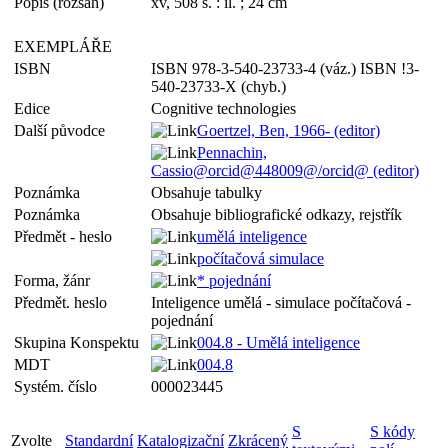
Popis (rozsah)
xv, 508 s. : il. ; 24 cm
EXEMPLÁŘE
ISBN
ISBN 978-3-540-23733-4 (váz.) ISBN !3-
540-23733-X (chyb.)
Edice
Cognitive technologies
Další původce
Goertzel, Ben, 1966- (editor)
Pennachin,
Cassio@orcid@448009@/orcid@ (editor)
Poznámka
Obsahuje tabulky
Poznámka
Obsahuje bibliografické odkazy, rejstřík
Předmět - heslo
umělá inteligence
počítačová simulace
Forma, žánr
* pojednání
Předmět. heslo
Inteligence umělá - simulace počítačová -
pojednání
Skupina Konspektu
004.8 - Umělá inteligence
MDT
004.8
Systém. číslo
000023445
S
S kódy
Zvolte
Standardní
Katalogizační
Zkrácený