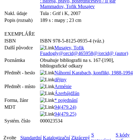
: istorija, pravo, posredničestvo / Il’gar
Mammadov, Tofik Musajev
Nakl. údaje
Tula : Grif i K, 2007
Popis (rozsah)
189 s : mapy ; 23 cm
EXEMPLÁŘE
ISBN
ISBN 978-5-8125-0935-4 (váz.)
Další původce
Musajev, Tofik
Fuadogly@orcid@465958@/orcid@ (autor)
Poznámka
Obsahuje bibliografii na s. 167-[190],
bibliografické odkazy
Předmět - heslo
Náhorní Karabach, konflikt, 1988-1994
dějiny
Předmět - místo
Arménie
Ázerbájdžán
Forma, žánr
* pojednání
MDT
94(479.24)
94(479.25)
Systém. číslo
000023534
S
S kódy
Zvolte
Standardní
Katalogizační
Zkrácený