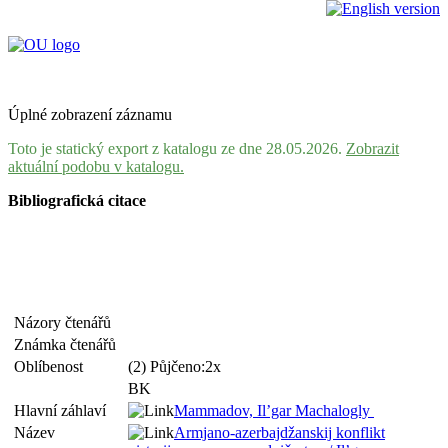
Úplné zobrazení záznamu
Toto je statický export z katalogu ze dne 28.05.2026.
Zobrazit
aktuální podobu v katalogu.
Bibliografická citace
Názory čtenářů
Známka čtenářů
Oblíbenost
(2) Půjčeno:2x
BK
Hlavní záhlaví
Mammadov, Il’gar Machalogly
Název
Armjano-azerbajdžanskij konflikt