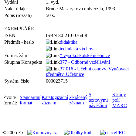
Vydání
1. vyd.
Nakl. údaje
Brno : Masarykova univerzita, 1993
Popis (rozsah)
50 s.
EXEMPLÁŘE
ISBN
ISBN 80-210-0764-8
Předmět - heslo
didaktika
technická výchova
Forma, žánr
* vysokoškolské učebnice
Skupina Konspektu
377 - Odborné vzdělávání
37.016 - Učební osnovy. Vyučovací
předměty. Učebnice
Systém. číslo
000023715
S
S kódy
Zvolte
Standardní
Katalogizační
Zkrácený
textovými
polí
formát:
formát
záznam
záznam
návěštími
MARC
© 2005 Ex