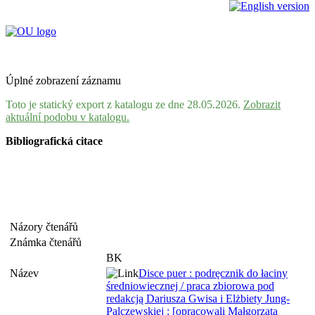
Úplné zobrazení záznamu
Toto je statický export z katalogu ze dne 28.05.2026.
Zobrazit
aktuální podobu v katalogu.
Bibliografická citace
Názory čtenářů
Známka čtenářů
BK
Název
Disce puer : podręcznik do łaciny
średniowiecznej / praca zbiorowa pod
redakcją Dariusza Gwisa i Elżbiety Jung-
Palczewskiej ; [opracowali Małgorzata