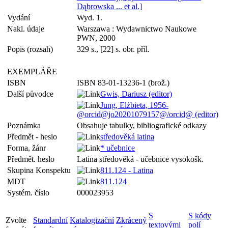
Dąbrowska ... et al.]
Vydání
Wyd. 1.
Nakl. údaje
Warszawa : Wydawnictwo Naukowe
PWN, 2000
Popis (rozsah)
329 s., [22] s. obr. příl.
EXEMPLÁŘE
ISBN
ISBN 83-01-13236-1 (brož.)
Další původce
Gwis, Dariusz (editor)
Jung, Elżbieta, 1956-
@orcid@jo20201079157@/orcid@ (editor)
Poznámka
Obsahuje tabulky, bibliografické odkazy
Předmět - heslo
středověká latina
Forma, žánr
* učebnice
Předmět. heslo
Latina středověká - učebnice vysokošk.
Skupina Konspektu
811.124 - Latina
MDT
811.124
Systém. číslo
000023953
S
S kódy
Zvolte
Standardní
Katalogizační
Zkrácený
textovými
polí