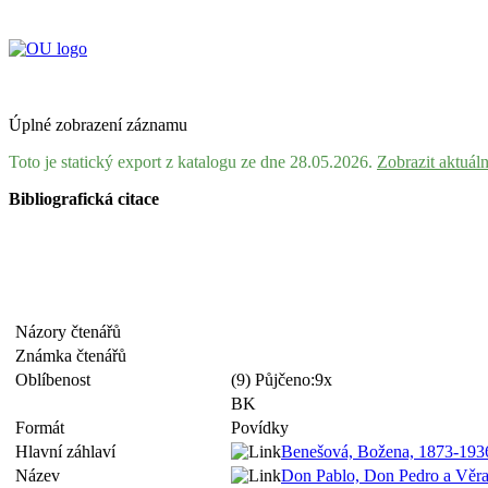
Úplné zobrazení záznamu
Toto je statický export z katalogu ze dne 28.05.2026.
Zobrazit aktuál
Bibliografická citace
Názory čtenářů
Známka čtenářů
Oblíbenost
(9) Půjčeno:9x
BK
Formát
Povídky
Hlavní záhlaví
Benešová, Božena, 1873-193
Název
Don Pablo, Don Pedro a Věra 