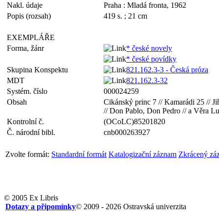
Nakl. údaje
Praha : Mladá fronta, 1962
Popis (rozsah)
419 s. ; 21 cm
EXEMPLÁŘE
Forma, žánr
* české novely
* české povídky
Skupina Konspektu
821.162.3-3 - Česká próza
MDT
821.162.3-32
Systém. číslo
000024259
Obsah
Cikánský princ 7 // Kamarádi 25 // Ji
// Don Pablo, Don Pedro // a Věra 
Kontrolní č.
(OCoLC)85201820
Č. národní bibl.
cnb000263927
Zvolte formát:
Standardní formát
Katalogizační záznam
Zkrácený zá
© 2005 Ex Libris
Dotazy a připomínky
© 2009 - 2026 Ostravská univerzita