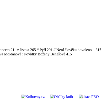
ncem 211 // Jistota 265 // Pýří 291 // Není člověku dovoleno... 315
brava Moldanová : Povídky Boženy Benešové 415