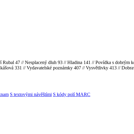
ří Rubal 47 // Nesplacený dluh 93 // Hladina 141 // Povídka s dobrým ko
Lukášová 331 // Vydavatelské poznámky 407 // Vysvětlivky 413 // Do
znam
S textovými návěštími
S kódy polí MARC