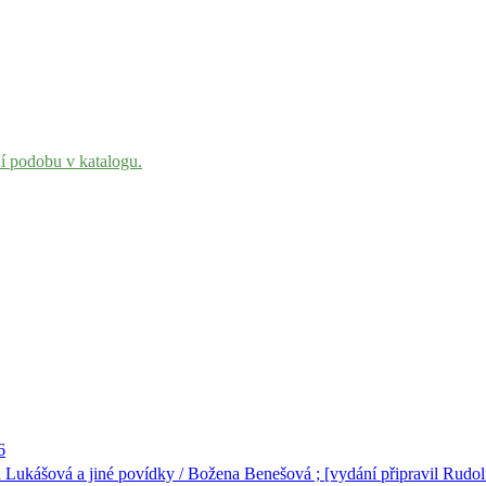
ní podobu v katalogu.
6
Lukášová a jiné povídky / Božena Benešová ; [vydání připravil Rudolf