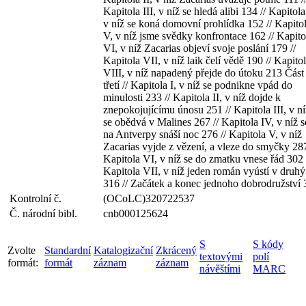
Kapitola III, v níž se hledá alibi 134 // Kapitola
v níž se koná domovní prohlídka 152 // Kapito
V, v níž jsme svědky konfrontace 162 // Kapito
VI, v níž Zacarias objeví svoje poslání 179 //
Kapitola VII, v níž laik čelí vědě 190 // Kapito
VIII, v níž napadený přejde do útoku 213 Část
třetí // Kapitola I, v níž se podnikne vpád do
minulosti 233 // Kapitola II, v níž dojde k
znepokojujícímu únosu 251 // Kapitola III, v ní
se obědvá v Malines 267 // Kapitola IV, v níž s
na Antverpy snáší noc 276 // Kapitola V, v níž
Zacarias vyjde z vězení, a vleze do smyčky 287
Kapitola VI, v níž se do zmatku vnese řád 302 
Kapitola VII, v níž jeden román vyústí v druhý
316 // Začátek a konec jednoho dobrodružství
Kontrolní č.
(OCoLC)320722537
Č. národní bibl.
cnb000125624
S
S kódy
Zvolte
Standardní
Katalogizační
Zkrácený
textovými
polí
formát:
formát
záznam
záznam
návěštími
MARC