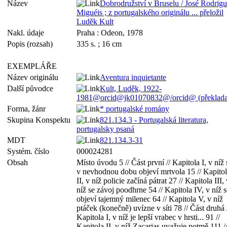
Název
Dobrodružství v Bruselu / José Rodrigu
Miguéis ; z portugalského originálu ... přeložil
Luděk Kult
Nakl. údaje
Praha : Odeon, 1978
Popis (rozsah)
335 s. ; 16 cm
EXEMPLÁŘE
Název originálu
Aventura inquietante
Další původce
Kult, Luděk, 1922-
1981@orcid@jk01070832@/orcid@ (překladat
Forma, žánr
* portugalské romány
Skupina Konspektu
821.134.3 - Portugalská literatura,
portugalsky psaná
MDT
821.134.3-31
Systém. číslo
000024281
Obsah
Místo úvodu 5 // Část první // Kapitola I, v níž 
v nevhodnou dobu objeví mrtvola 15 // Kapito
II, v níž policie začíná pátrat 27 // Kapitola III,
níž se závoj poodhrne 54 // Kapitola IV, v níž s
objeví tajemný milenec 64 // Kapitola V, v níž
ptáček (konečně) uvízne v síti 78 // Část druhá 
Kapitola I, v níž je lepší vrabec v hrsti... 91 //
Kapitola II, v níž Zacarias uvažuje potmě 111 /