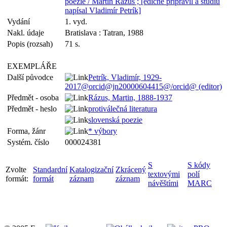
poézie / Martin Rázus ; [edične pripravil a štúdiu
napísal Vladimír Petrík]
Vydání
1. vyd.
Nakl. údaje
Bratislava : Tatran, 1988
Popis (rozsah)
71 s.
EXEMPLÁŘE
Další původce
Petrík, Vladimír, 1929-
2017@orcid@jn20000604415@/orcid@ (editor)
Předmět - osoba
Rázus, Martin, 1888-1937
Předmět - heslo
protiválečná literatura
slovenská poezie
Forma, žánr
* výbory
Systém. číslo
000024381
S
S kódy
Zvolte
Standardní
Katalogizační
Zkrácený
textovými
polí
formát:
formát
záznam
záznam
návěštími
MARC