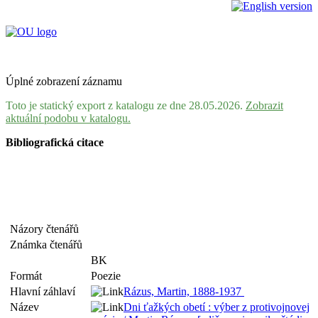
Úplné zobrazení záznamu
Toto je statický export z katalogu ze dne 28.05.2026.
Zobrazit
aktuální podobu v katalogu.
Bibliografická citace
Názory čtenářů
Známka čtenářů
BK
Formát
Poezie
Hlavní záhlaví
Rázus, Martin, 1888-1937
Název
Dni ťažkých obetí : výber z protivojnovej