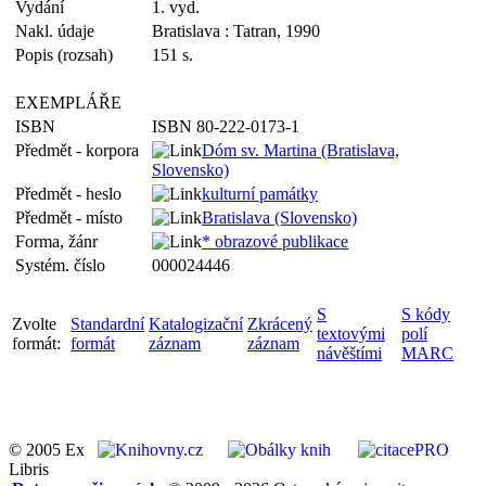
Vydání
1. vyd.
Nakl. údaje
Bratislava : Tatran, 1990
Popis (rozsah)
151 s.
EXEMPLÁŘE
ISBN
ISBN 80-222-0173-1
Předmět - korpora
Dóm sv. Martina (Bratislava,
Slovensko)
Předmět - heslo
kulturní památky
Předmět - místo
Bratislava (Slovensko)
Forma, žánr
* obrazové publikace
Systém. číslo
000024446
S
S kódy
Zvolte
Standardní
Katalogizační
Zkrácený
textovými
polí
formát:
formát
záznam
záznam
návěštími
MARC
© 2005 Ex
Libris