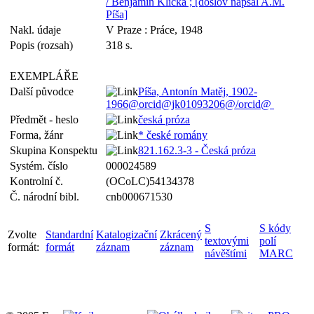
/ Benjamin Klička ; [doslov napsal A.M.
Píša]
Nakl. údaje
V Praze : Práce, 1948
Popis (rozsah)
318 s.
EXEMPLÁŘE
Další původce
Píša, Antonín Matěj, 1902-
1966@orcid@jk01093206@/orcid@
Předmět - heslo
česká próza
Forma, žánr
* české romány
Skupina Konspektu
821.162.3-3 - Česká próza
Systém. číslo
000024589
Kontrolní č.
(OCoLC)54134378
Č. národní bibl.
cnb000671530
S
S kódy
Zvolte
Standardní
Katalogizační
Zkrácený
textovými
polí
formát:
formát
záznam
záznam
návěštími
MARC