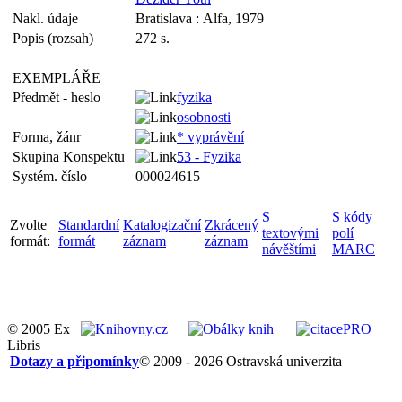
Nakl. údaje
Bratislava : Alfa, 1979
Popis (rozsah)
272 s.
EXEMPLÁŘE
Předmět - heslo
fyzika
osobnosti
Forma, žánr
* vyprávění
Skupina Konspektu
53 - Fyzika
Systém. číslo
000024615
S
S kódy
Zvolte
Standardní
Katalogizační
Zkrácený
textovými
polí
formát:
formát
záznam
záznam
návěštími
MARC
© 2005 Ex
Libris
Dotazy a připomínky
© 2009 - 2026 Ostravská univerzita