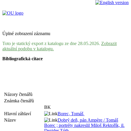
Úplné zobrazení záznamu
Toto je statický export z katalogu ze dne 28.05.2026.
Zobrazit
aktuální podobu v katalogu.
Bibliografická citace
Názory čtenářů
Známka čtenářů
BK
Hlavní záhlaví
Borec, Tomáš
Název
Dobrý deň, pán Ampère / Tomáš
Borec ; portréty nakreslil Miloš Rektořík, il.
Dezider Tóth