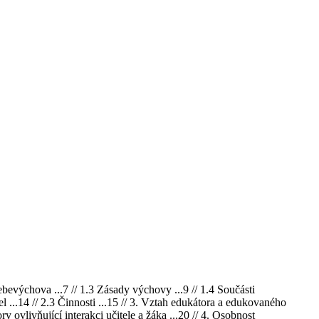
výchova ...7 // 1.3 Zásady výchovy ...9 // 1.4 Součásti
 ...14 // 2.3 Činnosti ...15 // 3. Vztah edukátora a edukovaného
ry ovlivňující interakci učitele a žáka ...20 // 4. Osobnost