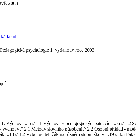
ravě, 2003
cká fakulta
y Pedagogická psychologie 1, vydanouv roce 2003
jní
chova ...5 // 1.1 Výchova v pedagogických situacích ...6 // 1.2 Sebe
 výchovy // 2.1 Metody slovního působení // 2.2 Osobní příklad - model
ák ...18 // 3.2 Vztah učitel -žák na různém stupni školy ...19 // 3.3 Fakto