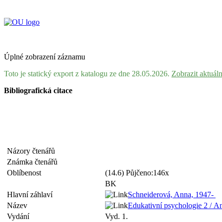
Úplné zobrazení záznamu
Toto je statický export z katalogu ze dne 28.05.2026.
Zobrazit aktuál
Bibliografická citace
Názory čtenářů
Známka čtenářů
Oblíbenost
(14.6) Půjčeno:146x
BK
Hlavní záhlaví
Schneiderová, Anna, 1947-
Název
Edukativní psychologie 2 / A
Vydání
Vyd. 1.