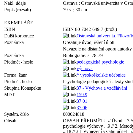
Nakl. údaje
Ostrava : Ostravská univerzita v Ost
Popis (rozsah)
79 s. ; 30 cm
EXEMPLÁŘE
ISBN
ISBN 80-7042-649-7 (brož.)
Další korporace
Ostravská univerzita. Filozofi
Poznámka
Obsahuje úvod, řešení úloh
Navazuje na distanční oporu autork
Poznámka
Bibliografie: s. 78-79
Předmět - heslo
pedagogická psychologie
výchova
Forma, žánr
* vysokoškolské učebnice
Předmět. heslo
Psychologie pedagogická - texty studi
Skupina Konspektu
37 - Výchova a vzdělávání
MDT
159.9
37.01
37.06
Systém. číslo
000024818
Obsah
OBSAH PŘEDMĚTU // Úvod ...3 // 1. Vý
psychologie výchovy ...9 // 2. Metody
...18 // 3.1 Vymezení vztahu učitel - ž