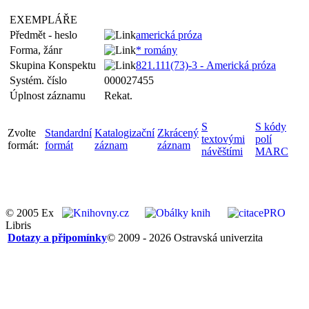
EXEMPLÁŘE
Předmět - heslo
americká próza
Forma, žánr
* romány
Skupina Konspektu
821.111(73)-3 - Americká próza
Systém. číslo
000027455
Úplnost záznamu
Rekat.
S
S kódy
Zvolte
Standardní
Katalogizační
Zkrácený
textovými
polí
formát:
formát
záznam
záznam
návěštími
MARC
© 2005 Ex
Libris
Dotazy a připomínky
© 2009 - 2026 Ostravská univerzita