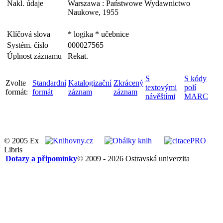
Nakl. údaje
Warszawa : Państwowe Wydawnictwo
Naukowe, 1955
Klíčová slova
* logika * učebnice
Systém. číslo
000027565
Úplnost záznamu
Rekat.
S
S kódy
Zvolte
Standardní
Katalogizační
Zkrácený
textovými
polí
formát:
formát
záznam
záznam
návěštími
MARC
© 2005 Ex
Libris
Dotazy a připomínky
© 2009 - 2026 Ostravská univerzita