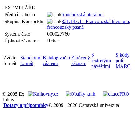
EXEMPLÁŘE
Předmět - heslo
francouzská literatura
Skupina Konspektu
821.133.1 - Francouzská literatura,
francouzsky psaná
Systém. číslo
000027760
Úplnost záznamu
Rekat.
S
S kódy
Zvolte
Standardní
Katalogizační
Zkrácený
textovými
polí
formát:
formát
záznam
záznam
návěštími
MARC
© 2005 Ex
Libris
Dotazy a připomínky
© 2009 - 2026 Ostravská univerzita