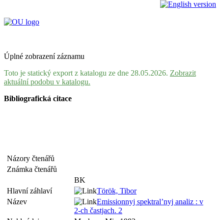
Úplné zobrazení záznamu
Toto je statický export z katalogu ze dne 28.05.2026.
Zobrazit
aktuální podobu v katalogu.
Bibliografická citace
Názory čtenářů
Známka čtenářů
BK
Hlavní záhlaví
Török, Tibor
Název
Emissionnyj spektral’nyj analiz : v
2-ch častjach. 2