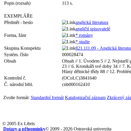
Popis (rozsah)
113 s.
EXEMPLÁŘE
Předmět - heslo
anglická literatura
angličtí spisovatelé
Forma, žánr
* romány
* studie
Skupina Konspektu
821.111.09 - Anglická literatu
Systém. číslo
000028474
Obsah
Obsah // 1. Úvodem 5 // 2. Nejstarší 
23 // 6. Kronikáři své doby 34 // 7. K
Hlasy dělnické třídy 88 // 12. Problé
Kontrolní č.
(OCoLC)3841640
Č. národní bibl.
cnb000162410
Zvolte formát:
Standardní formát
Katalogizační záznam
Zkrácený zá
© 2005 Ex Libris
Dotazy a připomínky
© 2009 - 2026 Ostravská univerzita