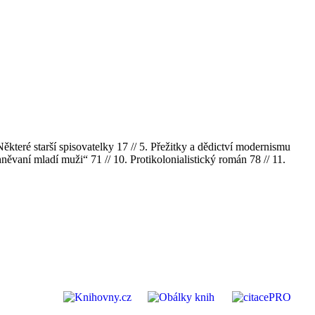
ěkteré starší spisovatelky 17 // 5. Přežitky a dědictví modernismu
hněvaní mladí muži“ 71 // 10. Protikolonialistický román 78 // 11.