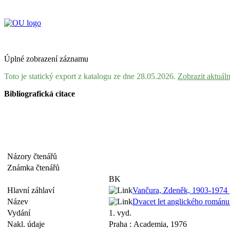
Úplné zobrazení záznamu
Toto je statický export z katalogu ze dne 28.05.2026.
Zobrazit aktuál
Bibliografická citace
Názory čtenářů
Známka čtenářů
BK
Hlavní záhlaví
Vančura, Zdeněk, 1903-1974
Název
Dvacet let anglického románu
Vydání
1. vyd.
Nakl. údaje
Praha : Academia, 1976