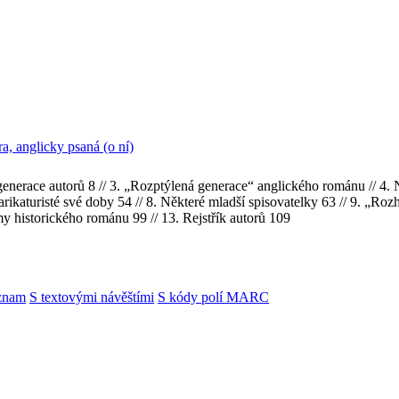
ra, anglicky psaná (o ní)
generace autorů 8 // 3. „Rozptýlená generace“ anglického románu // 4. N
arikaturisté své doby 54 // 8. Některé mladší spisovatelky 63 // 9. „Roz
my historického románu 99 // 13. Rejstřík autorů 109
znam
S textovými návěštími
S kódy polí MARC