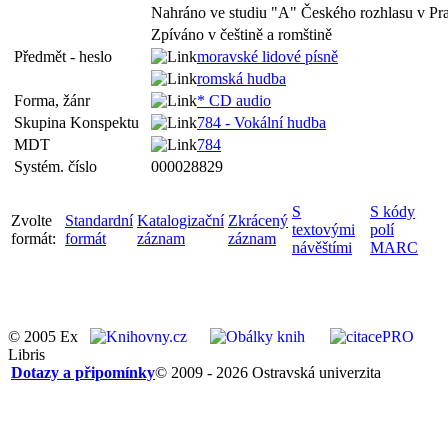
Nahráno ve studiu "A" Českého rozhlasu v Pra
Zpíváno v češtině a romštině
Předmět - heslo
moravské lidové písně
romská hudba
Forma, žánr
* CD audio
Skupina Konspektu
784 - Vokální hudba
MDT
784
Systém. číslo
000028829
S
S kódy
Zvolte
Standardní
Katalogizační
Zkrácený
textovými
polí
formát:
formát
záznam
záznam
návěštími
MARC
© 2005 Ex
Libris
Dotazy a připomínky
© 2009 - 2026 Ostravská univerzita