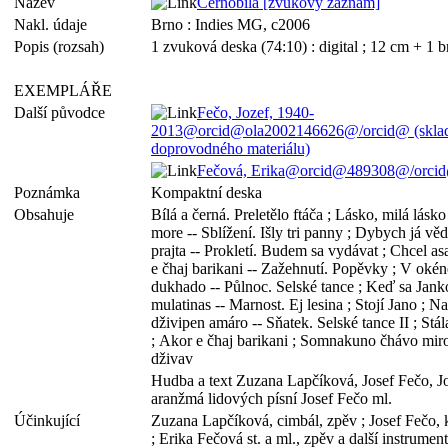
Název
Černobílá [zvukový záznam]
Nakl. údaje
Brno : Indies MG, c2006
Popis (rozsah)
1 zvuková deska (74:10) : digital ; 12 cm + 1 b
EXEMPLÁŘE
Další původce
Fečo, Jozef, 1940-
2013@orcid@ola2002146626@/orcid@ (skladate
doprovodného materiálu)
Fečová, Erika@orcid@489308@/orcid
Poznámka
Kompaktní deska
Obsahuje
Bílá a černá. Preletělo ftáča ; Lásko, milá lás
more -- Sblížení. Išly tri panny ; Dybych já věd
prajta -- Prokletí. Budem sa vydávat ; Chcel as
e čhaj barikani -- Zažehnutí. Popěvky ; V okén
dukhado -- Půlnoc. Selské tance ; Keď sa Janko
mulatinas -- Marnost. Ej lesina ; Stojí Jano ; 
dživipen amáro -- Sňatek. Selské tance II ; Stál
; Akor e čhaj barikani ; Somnakuno čhávo miro 
dživav
Hudba a text Zuzana Lapčíková, Josef Fečo, Jos
aranžmá lidových písní Josef Fečo ml.
Účinkující
Zuzana Lapčíková, cimbál, zpěv ; Josef Fečo, k
; Erika Fečová st. a ml., zpěv a další instrument