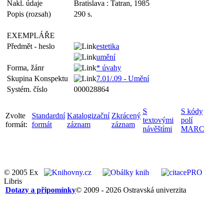
Nakl. údaje
Bratislava : Tatran, 1985
Popis (rozsah)
290 s.
EXEMPLÁŘE
Předmět - heslo
estetika
umění
Forma, žánr
* úvahy
Skupina Konspektu
7.01/.09 - Umění
Systém. číslo
000028864
S
S kódy
Zvolte
Standardní
Katalogizační
Zkrácený
textovými
polí
formát:
formát
záznam
záznam
návěštími
MARC
© 2005 Ex
Libris
Dotazy a připomínky
© 2009 - 2026 Ostravská univerzita