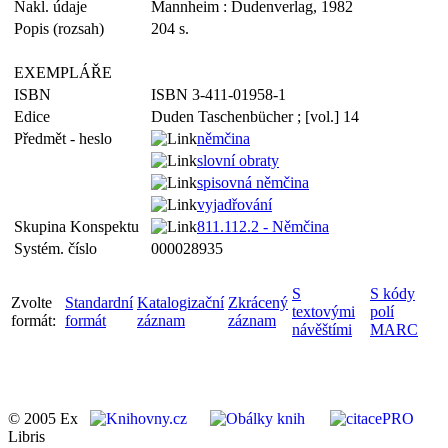
Nakl. údaje
Mannheim : Dudenverlag, 1982
Popis (rozsah)
204 s.
EXEMPLÁŘE
ISBN
ISBN 3-411-01958-1
Edice
Duden Taschenbücher ; [vol.] 14
Předmět - heslo
němčina
slovní obraty
spisovná němčina
vyjadřování
Skupina Konspektu
811.112.2 - Němčina
Systém. číslo
000028935
S
S kódy
Zvolte
Standardní
Katalogizační
Zkrácený
textovými
polí
formát:
formát
záznam
záznam
návěštími
MARC
© 2005 Ex
Libris