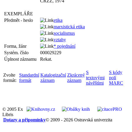
CRZZ, 1974
EXEMPLÁŘE
Předmět - heslo
etika
marxistická etika
socialismus
vztahy
Forma, žánr
* pojednání
Systém. číslo
000029229
Úplnost záznamu
Rekat.
S
S kódy
Zvolte
Standardní
Katalogizační
Zkrácený
textovými
polí
formát:
formát
záznam
záznam
návěštími
MARC
© 2005 Ex
Libris
Dotazy a připomínky
© 2009 - 2026 Ostravská univerzita