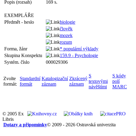
Popis (rozsah)
169 s.
EXEMPLÁŘE
Předmět - heslo
biologie
člověk
mozek
rozum
Forma, žánr
* populární výklady
Skupina Konspektu
159.9 - Psychologie
Systém. číslo
000029306
S
S kódy
Zvolte
Standardní
Katalogizační
Zkrácený
textovými
polí
formát:
formát
záznam
záznam
návěštími
MARC
© 2005 Ex
Libris
Dotazy a připomínky
© 2009 - 2026 Ostravská univerzita