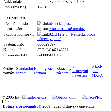
Nakl. údaje
Praha : Svobodné slovo, 1968
Popis (rozsah)
174 s.
EXEMPLÁŘE
Předmět - heslo
německá próza
Forma, žánr
* humoristické romány
Skupina Konspektu
821.112.2-3 - Německá próza,
německy psaná
Systém. číslo
000029597
Kontrolní č.
(OCoLC)42148221
Č. národní bibl.
cnb000423116
S
S kódy
Zvolte
Standardní
Katalogizační
Zkrácený
textovými
polí
formát:
formát
záznam
záznam
návěštími
MARC
© 2005 Ex
Libris
Dotazy a připomínky
© 2009 - 2026 Ostravská univerzita