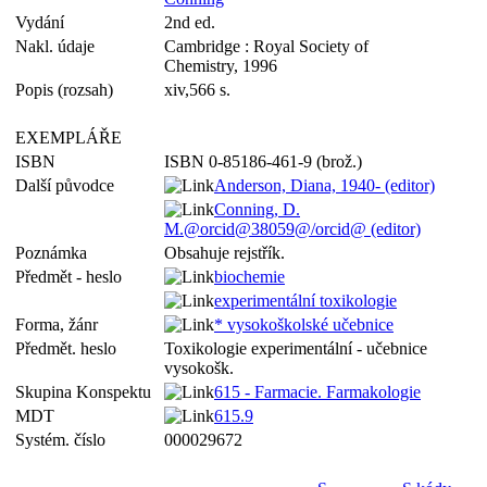
Vydání
2nd ed.
Nakl. údaje
Cambridge : Royal Society of
Chemistry, 1996
Popis (rozsah)
xiv,566 s.
EXEMPLÁŘE
ISBN
ISBN 0-85186-461-9 (brož.)
Další původce
Anderson, Diana, 1940- (editor)
Conning, D.
M.@orcid@38059@/orcid@ (editor)
Poznámka
Obsahuje rejstřík.
Předmět - heslo
biochemie
experimentální toxikologie
Forma, žánr
* vysokoškolské učebnice
Předmět. heslo
Toxikologie experimentální - učebnice
vysokošk.
Skupina Konspektu
615 - Farmacie. Farmakologie
MDT
615.9
Systém. číslo
000029672