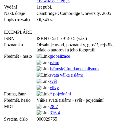
/ Fawaz A. Gerges
Vydání
1st publ.
Nakl. údaje
Cambridge : Cambridge University, 2005
Popis (rozsah)
xii,345 s.
EXEMPLÁŘE
ISBN
ISBN 0-521-79140-5 (váz.)
Poznámka
Obsahuje úvod, poznámky, glosář, rejstřík,
údaje o autorovi a jeho fotografii
Předmět - heslo
globalizace
islám
islámský fundamentalismus
svatá válka (islám)
svět
vlivy
Forma, žánr
* pojednání
Předmět. heslo
Válka svatá (islám) - svět - pojednání
MDT
28-7
316.4
Systém. číslo
000029765