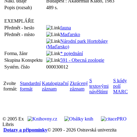
Nakl. údaje
Budapest : Akadémiai Kiadó, 1983
Popis (rozsah)
489 s.
EXEMPLÁŘE
Předmět - heslo
fauna
Předmět - místo
Maďarsko
Národní park Hortobágy
(Maďarsko)
Forma, žánr
* pojednání
Skupina Konspektu
591 - Obecná zoologie
Systém. číslo
000030012
S
S kódy
Zvolte
Standardní
Katalogizační
Zkrácený
textovými
polí
formát:
formát
záznam
záznam
návěštími
MARC
© 2005 Ex
Libris
Dotazy a připomínky
© 2009 - 2026 Ostravská univerzita