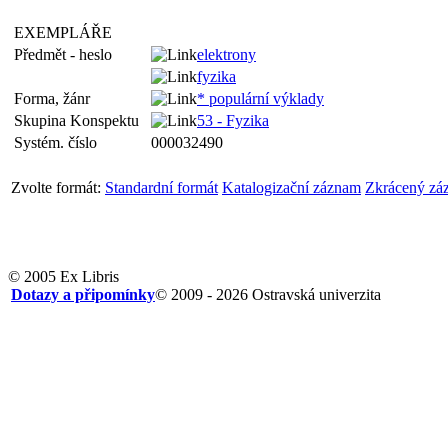
EXEMPLÁŘE
Předmět - heslo
elektrony
fyzika
Forma, žánr
* populární výklady
Skupina Konspektu
53 - Fyzika
Systém. číslo
000032490
Zvolte formát:
Standardní formát
Katalogizační záznam
Zkrácený zá
© 2005 Ex Libris
Dotazy a připomínky
© 2009 - 2026 Ostravská univerzita