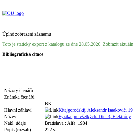
Úplné zobrazení záznamu
Toto je statický export z katalogu ze dne 28.05.2026.
Zobrazit aktuál
Bibliografická citace
Názory čtenářů
Známka čtenářů
BK
Hlavní záhlaví
Kitajgorodskij, Aleksandr Isaakovič, 
Název
Fyzika pre všetkých. Diel 3, Elektróny
Nakl. údaje
Bratislava : Alfa, 1984
Popis (rozsah)
222 s.