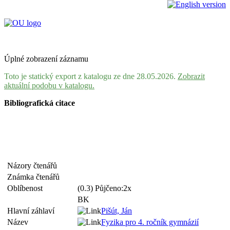
Úplné zobrazení záznamu
Toto je statický export z katalogu ze dne 28.05.2026.
Zobrazit
aktuální podobu v katalogu.
Bibliografická citace
Názory čtenářů
Známka čtenářů
Oblíbenost
(0.3) Půjčeno:2x
BK
Hlavní záhlaví
Pišút, Ján
Název
Fyzika pro 4. ročník gymnázií