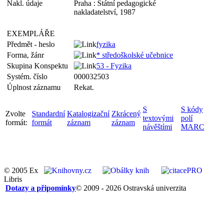
Nakl. údaje
Praha : Státní pedagogické
nakladatelství, 1987
EXEMPLÁŘE
Předmět - heslo
fyzika
Forma, žánr
* středoškolské učebnice
Skupina Konspektu
53 - Fyzika
Systém. číslo
000032503
Úplnost záznamu
Rekat.
S
S kódy
Zvolte
Standardní
Katalogizační
Zkrácený
textovými
polí
formát:
formát
záznam
záznam
návěštími
MARC
© 2005 Ex
Libris
Dotazy a připomínky
© 2009 - 2026 Ostravská univerzita