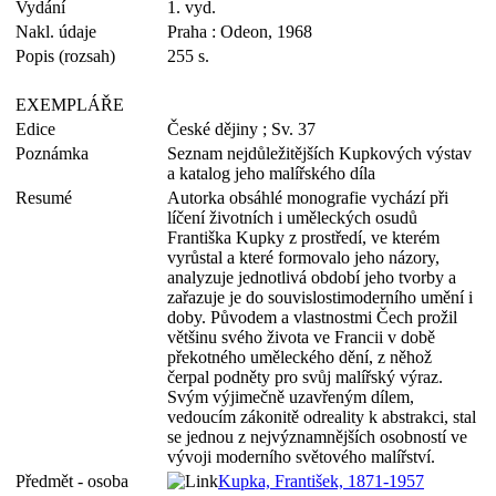
Vydání
1. vyd.
Nakl. údaje
Praha : Odeon, 1968
Popis (rozsah)
255 s.
EXEMPLÁŘE
Edice
České dějiny ; Sv. 37
Poznámka
Seznam nejdůležitějších Kupkových výstav
a katalog jeho malířského díla
Resumé
Autorka obsáhlé monografie vychází při
líčení životních i uměleckých osudů
Františka Kupky z prostředí, ve kterém
vyrůstal a které formovalo jeho názory,
analyzuje jednotlivá období jeho tvorby a
zařazuje je do souvislostimoderního umění i
doby. Původem a vlastnostmi Čech prožil
většinu svého života ve Francii v době
překotného uměleckého dění, z něhož
čerpal podněty pro svůj malířský výraz.
Svým výjimečně uzavřeným dílem,
vedoucím zákonitě odreality k abstrakci, stal
se jednou z nejvýznamnějších osobností ve
vývoji moderního světového malířství.
Předmět - osoba
Kupka, František, 1871-1957