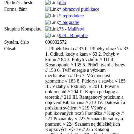
Předmět - heslo
dílo
Forma, žánr
* obrazové publikace
* reprodukce
* biografie
Skupina Konspektu
75 - Malířství
929 - Biografie
Systém. číslo
000032572
Obsah
I. Příběh života // 33 II. Příběhy obrazů // 33
1. Odkud, kudy a kam // 63 2. Pohyb v
kruhu // 84 3. Pohyb vzhůru // 111 4.
Kosmogonie // 135 5. Příběh tvarů a barev
// 153 6. Tvář energie a výzkum
mechanismu // 166 7. Všemocnost
geometrie // 183 8. Půdorys a stavba // 185
III. Vztahy // Exkursy: // 201 I. Povaha
dokumentů // 204 II. Kupka pedagog a
teoretik // 210 III. Rentgenový průzkum a
objevení Bibliomana // 213 IV. Datování a
průzkum světlem // 219 Výběr z
publikovaných textů Františka // Kupky //
221 Poznámky // 223 Seznam literatury a
pramenů // 224 Seznam nejdůležitějších
Kupkových výstav // 225 Katalog