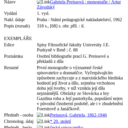
Název
Gabriela Preissová : monografie / Artur
Závodský
Vydání
1. vyd.
Nakl. údaje
Praha : Státní pedagogické nakladatelství, 1962
Popis (rozsah)
318 s., [68] s. obr. příl. : il.
EXEMPLÁŘE
Edice
Spisy Filosofické fakulty University J.E.
Purkyně v Brně ; č. 88
Poznámka
Osobní bibliografie prací G. Preissové a
překladů z díla
Resumé
První monografie o významné české
spisovatelce a dramatičce. Vyčerpávajícím
způsobem zachycuje a z marxistického hlediska
hodnotí její život a dílo, zejména vrcholnou
dobu její tvorby, v níž vznikla její díla
nejznámější. Obrázky ze Slovácka a hry
Gazdina roba a Její pastorkyňa, populární nejen
v původní činoherní podobě, ale i v zhudebnění
Foerstrově a Janáčkově.
Předmět - osoba
Preissová, Gabriela, 1862-1946
Chronolog. údaj
* 20. století
Předmět - heslo
české spisovatelky