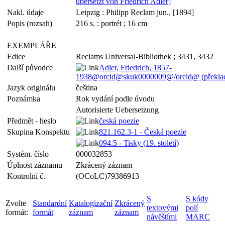
übersetzt von Friedrich Adler]
Nakl. údaje
Leipzig : Philipp Reclam jun., [1894]
Popis (rozsah)
216 s. : portrét ; 16 cm
EXEMPLÁŘE
Edice
Reclams Universal-Bibliothek ; 3431, 3432
Další původce
Adler, Friedrich, 1857-
1938@orcid@skuk0000009@/orcid@ (překladat
Jazyk originálu
čeština
Poznámka
Rok vydání podle úvodu
Autorisierte Uebersetzung
Předmět - heslo
česká poezie
Skupina Konspektu
821.162.3-1 - Česká poezie
094.5 - Tisky (19. století)
Systém. číslo
000032853
Úplnost záznamu
Zkrácený záznam
Kontrolní č.
(OCoLC)79386913
S
S kódy
Zvolte
Standardní
Katalogizační
Zkrácený
textovými
polí
formát:
formát
záznam
záznam
návěštími
MARC