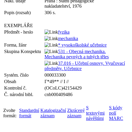
Nakl. údaje
Praha : Státní pedagogické
nakladatelství, 1976
Popis (rozsah)
306 s.
EXEMPLÁŘE
Předmět - heslo
fyzika
mechanika
Forma, žánr
* vysokoškolské učebnice
Skupina Konspektu
531 - Obecná mechanika.
Mechanika pevných a tuhých těles
37.016 - Učební osnovy. Vyučovací
předměty. Učebnice
Systém. číslo
000033300
Obsah
Г*49** // I //
Kontrolní č.
(OCoLC)42154429
Č. národní bibl.
cnb000409486
S
S kódy
Zvolte
Standardní
Katalogizační
Zkrácený
textovými
polí
formát:
formát
záznam
záznam
návěštími
MARC