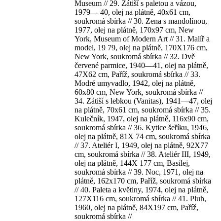
Museum // 29. Zátiší s paletou a vázou,
1979— 40, olej na plátně, 40x61 cm,
soukromá sbírka // 30. Zena s mandolínou,
1977, olej na plátně, 170x97 cm, New
York, Museum of Modern Art // 31. Malíř a
model, 19 79, olej na plátně, 170X176 cm,
New York, soukromá sbírka // 32. Dvě
červené parmice, 1940—41, olej na plátně,
47X62 cm, Paříž, soukromá sbírka // 33.
Modré umyvadlo, 1942, olej na plátně,
60x80 cm, New York, soukromá sbírka //
34. Zátiší s lebkou (Vanitas), 1941—47, olej
na plátně, 70x61 cm, soukromá sbírka // 35.
Kulečník, 1947, olej na plátně, 116x90 cm,
soukromá sbírka // 36. Kytice šeříku, 1946,
olej na plátně, 81X 74 cm, soukromá sbírka
// 37. Ateliér I, 1949, olej na plátně, 92X77
cm, soukromá sbírka // 38. Ateliér III, 1949,
olej na plátně, 144X 177 cm, Basilej,
soukromá sbírka // 39. Noc, 1971, olej na
plátně, 162x170 cm, Paříž, soukromá sbírka
// 40. Paleta a květiny, 1974, olej na plátně,
127X116 cm, soukromá sbírka // 41. Pluh,
1960, olej na plátně, 84X197 cm, Paříž,
soukromá sbírka //