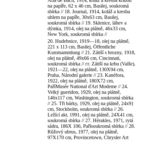
Aria de Bach, 1914, koláž a kresba křídou
na papíře, 62 x 46 cm, Basilej, soukromá
sbírka // 18. Journal, 1914, koláž a kresba
uhlem na papíře, 30x63 cm, Basilej,
soukromá sbírka // 19. Sklenice, láhev a
dýmka, 1914, olej na plátně, 46x33 cm,
New York, soukromá sbírka //
20. Hudebnice, 1919—18, olej na plátně,
221 x 113 cm, Basilej, Öffentliche
Kunstsammlung // 21. Zátiší s hrozny, 1918,
olej na plátně, 49x66 cm, Cincinnati,
soukromá sbírka // гг. Zátiší na krbu (Valše),
1921—22, olej na plátně, 130X94 cm,
Praha, Národní galerie // 23. Kanéfora,
1922, olej na plátně, 180X72 cm,
PaříMusée National ďArt Modeme // 24.
Velký gueridon, 1929, olej na plátně,
146x117 cm, Washington, soukromá sbírka
// 25. Tři bárky, 1929, olej na plátně, 24x9}
cm, Stockholm, soukromá sbírka // 26.
Ležící akt, 1991, olej na plátně, 24X41 cm,
soukromá sbírka // 27. Hérakles, 1971, rytá
sádra, 186X 106, Pařísoukromá sbírka // 28.
Růžový ubrus, 1977, olej na plátně,
97X170 cm, Provincetown, Chrysler Art