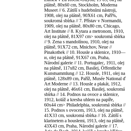
plátně, 80x60 cm, Stockholm, Moderna
Museet // 6. Zátiší s hudebními nástroji,
1908, olej na plátně, 90X61 cm, Paří%,
soukromá sbírka // 7. Přístav v Normandii,
1909, olej na plátně, 80x80 cm, Chicago,
Art Institute // 8. Kytara a metronom, 1910,
olej na plátně, 81X97 cm> soukromá sbírka
// 9. Zena s mandolínou, 1910, olej na
plátně, 91X72 cm, Mnichov, Neue //
Pinakothek // 10. Housle a sklenice, 1910—
и, olej na plátně, 91X67 cm, Praha,
Národní galerie // 11. Portugalec, 1911, olej
na plátně, 117x82 cm, Basilej, Öffentliche
Kunstsammlung // 12. Housle, 1911, olej na
plátně, 128x89 cm, Paříž, Musée National ď
Art Moderne // 13. Housle a plakát, 1912,
olej na plátně, 46x61 cm, Basilej, soukromá
sbírka // 14. Podnos na ovoce a sklenice,
1912, koláž a kresba uhlem na papíře,
60x44 cm> Philadelphia, soukromá sbírka //
15. Podnos s ovocem, 1913, olej na plátně,
41X33 cm, soukromá sbírka // 16. Zátiší s
klarinetem a houslemi, 1913, olej na plátně,
43X43 cm, Praha, Národní galerie // 17.