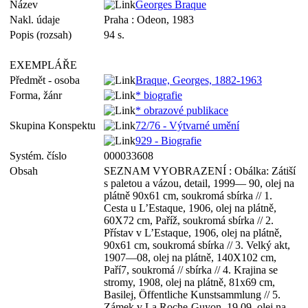
Název
Georges Braque
Nakl. údaje
Praha : Odeon, 1983
Popis (rozsah)
94 s.
EXEMPLÁŘE
Předmět - osoba
Braque, Georges, 1882-1963
Forma, žánr
* biografie
* obrazové publikace
Skupina Konspektu
72/76 - Výtvarné umění
929 - Biografie
Systém. číslo
000033608
Obsah
SEZNAM VYOBRAZENÍ : Obálka: Zátiší
s paletou a vázou, detail, 1999— 90, olej na
plátně 90x61 cm, soukromá sbírka // 1.
Cesta u L’Estaque, 1906, olej na plátně,
60X72 cm, Paříž, soukromá sbírka // 2.
Přístav v L’Estaque, 1906, olej na plátně,
90x61 cm, soukromá sbírka // 3. Velký akt,
1907—08, olej na plátně, 140X102 cm,
Paří7, soukromá // sbírka // 4. Krajina se
stromy, 1908, olej na plátně, 81x69 cm,
Basilej, Öffentliche Kunstsammlung // 5.
Zámek v La Roche-Guyon, 19 09, olej na