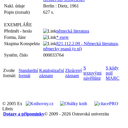
Nakl. údaje
Berlin : Dietz, 1961
Popis (rozsah)
627 s.
EXEMPLÁŘE
Předmět - heslo
německá literatura
Forma, žánr
* eseje
Skupina Konspektu
821.112.2.09 - Německá literatura,
německy psaná (o ní)
Systém. číslo
000033764
S
S kódy
Zvolte
Standardní
Katalogizační
Zkrácený
textovými
polí
formát:
formát
záznam
záznam
návěštími
MARC
© 2005 Ex
Libris
Dotazy a připomínky
© 2009 - 2026 Ostravská univerzita