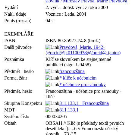
slovník / Miroslav Pravda, Marie Pravdová
Vydání
2. vyd. - dotisk vyd. z roku 2000
Nakl. údaje
Voznice : Leda, 2004
Popis (rozsah)
94 s.
EXEMPLÁŘE
ISBN
ISBN 80-85927-74-8 (brož.)
Další původce
Pravdová, Marie, 1942-
@orcid@jk01100938@/orcid@ (autor)
Poznámka
Klíč se slovníkem ke stejnejmenné
publikaci (sign. U9458)
Předmět - heslo
francouzština
Forma, žánr
* klíče k učebnicím
* učebnice pro samouky
Předmět. heslo
Francouzština - učebnice pro samouky -
klíče
Skupina Konspektu
811.133.1 - Francouzština
MDT
811.133.1
Systém. číslo
000034205
Obsah
OBSAH // Klíč (s překlady textů prvních
deseti lekcí).:...6 // Francouzsko-český
slovník ...73 // 5