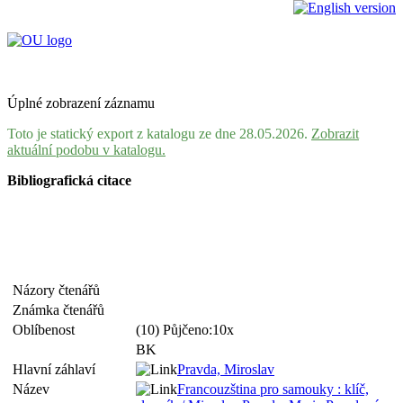
Úplné zobrazení záznamu
Toto je statický export z katalogu ze dne 28.05.2026.
Zobrazit
aktuální podobu v katalogu.
Bibliografická citace
Názory čtenářů
Známka čtenářů
Oblíbenost
(10) Půjčeno:10x
BK
Hlavní záhlaví
Pravda, Miroslav
Název
Francouzština pro samouky : klíč,