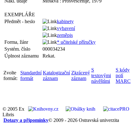
Nakl. údaje
Moskva : Prosveščenije, 1979
EXEMPLÁŘE
Předmět - heslo
kabinety
vybavení
zeměpis
Forma, žánr
* učitelské příručky
Systém. číslo
000034234
Úplnost záznamu
Rekat.
S
S kódy
Zvolte
Standardní
Katalogizační
Zkrácený
textovými
polí
formát:
formát
záznam
záznam
návěštími
MARC
© 2005 Ex
Libris
Dotazy a připomínky
© 2009 - 2026 Ostravská univerzita