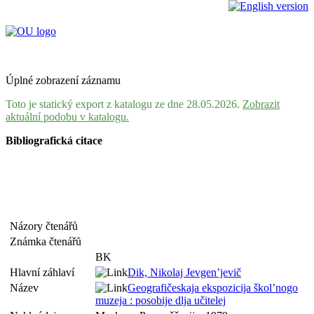
Úplné zobrazení záznamu
Toto je statický export z katalogu ze dne 28.05.2026.
Zobrazit
aktuální podobu v katalogu.
Bibliografická citace
Názory čtenářů
Známka čtenářů
BK
Hlavní záhlaví
Dik, Nikolaj Jevgen’jevič
Název
Geografičeskaja ekspozicija škol’nogo
muzeja : posobije dlja učitelej