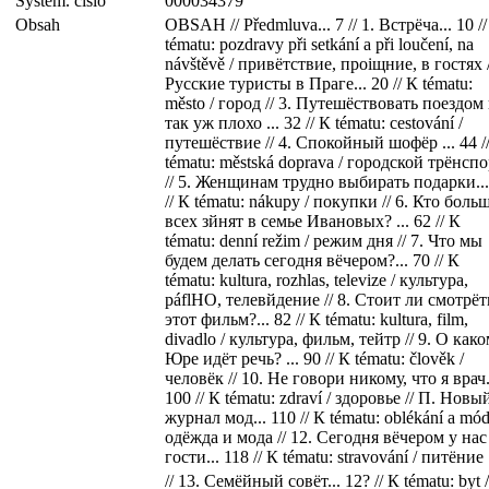
Systém. číslo
000034379
Obsah
OBSAH // Předmluva... 7 // 1. Встрёча... 10 /
tématu: pozdravy při setkání a při loučení, na
návštěvě / привётствие, проіщние, в гостях /
Русские туристы в Праге... 20 // К tématu:
město / город // 3. Путешёствовать поездом
так уж плохо ... 32 // К tématu: cestování /
путешёствие // 4. Спокойный шофёр ... 44 /
tématu: městská doprava / городской трёнсп
// 5. Женщинам трудно выбирать подарки...
// К tématu: nákupy / покупки // 6. Кто боль
всех зйнят в семье Ивановых? ... 62 // К
tématu: denní režim / режим дня // 7. Что мы
будем делать сегодня вёчером?... 70 // К
tématu: kultura, rozhlas, televize / культура,
páflHO, телевйдение // 8. Стоит ли смотрёт
этот фильм?... 82 // К tématu: kultura, film,
divadlo / культура, фильм, тейтр // 9. О как
Юре идёт речь? ... 90 // К tématu: člověk /
человёк // 10. Не говори никому, что я врач.
100 // К tématu: zdraví / здоровье // П. Новы
журнал мод... 110 // К tématu: oblékání a mód
одёжда и мода // 12. Сегодня вёчером у нас
гости... 118 // К tématu: stravování / питёние
// 13. Семёйный совёт... 12? // К tématu: byt /