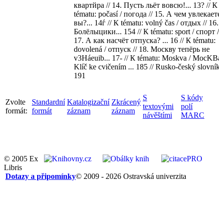
квартйра // 14. Пусть льёт вовсю!... 13? // К
tématu: počasí / погода // 15. А чем увлекает
вы?... 14ѓ // К tématu: volný čas / отдых // 16.
Болёлыцики... 154 // К tématu: sport / спорт /
17. А как насчёт отпуска? ... 16 // К tématu:
dovolená / отпуск // 18. Москву тепёрь не
v3Háeuib... 17- // К tématu: Moskva / MocKBá
Klíč ke cvičením ... 185 // Rusko-český slovník 
191
S
S kódy
Zvolte
Standardní
Katalogizační
Zkrácený
textovými
polí
formát:
formát
záznam
záznam
návěštími
MARC
© 2005 Ex
Libris
Dotazy a připomínky
© 2009 - 2026 Ostravská univerzita