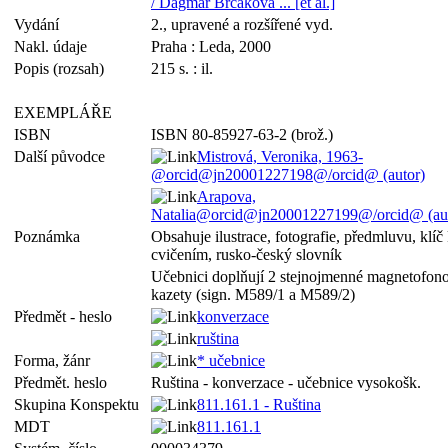
/ Dagmar Brčáková ... [et al.]
Vydání
2., upravené a rozšířené vyd.
Nakl. údaje
Praha : Leda, 2000
Popis (rozsah)
215 s. : il.
EXEMPLÁŘE
ISBN
ISBN 80-85927-63-2 (brož.)
Další původce
Mistrová, Veronika, 1963-
@orcid@jn20001227198@/orcid@ (autor)
Arapova,
Natalia@orcid@jn20001227199@/orcid@ (aut
Poznámka
Obsahuje ilustrace, fotografie, předmluvu, klíč
cvičením, rusko-český slovník
Učebnici doplňují 2 stejnojmenné magnetofon
kazety (sign. M589/1 a M589/2)
Předmět - heslo
konverzace
ruština
Forma, žánr
* učebnice
Předmět. heslo
Ruština - konverzace - učebnice vysokošk.
Skupina Konspektu
811.161.1 - Ruština
MDT
811.161.1