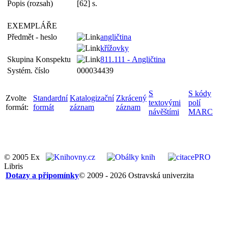
Popis (rozsah)
[62] s.
EXEMPLÁŘE
Předmět - heslo
angličtina
křížovky
Skupina Konspektu
811.111 - Angličtina
Systém. číslo
000034439
S
S kódy
Zvolte
Standardní
Katalogizační
Zkrácený
textovými
polí
formát:
formát
záznam
záznam
návěštími
MARC
© 2005 Ex
Libris
Dotazy a připomínky
© 2009 - 2026 Ostravská univerzita