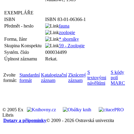
EXEMPLÁŘE
ISBN
ISBN 83-01-06366-1
Předmět - heslo
fauna
zoologie
Forma, žánr
* sborníky
Skupina Konspektu
59 - Zoologie
Systém. číslo
000034499
Úplnost záznamu
Rekat.
S
S kódy
Zvolte
Standardní
Katalogizační
Zkrácený
textovými
polí
formát:
formát
záznam
záznam
návěštími
MARC
© 2005 Ex
Libris
Dotazy a připomínky
© 2009 - 2026 Ostravská univerzita