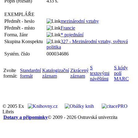
Popis (rozsah)
433 s.
EXEMPLÁŘE
Předmět - heslo
mezinárodní vztahy
Předmět - místo
Francie
Forma, žánr
* pojednání
Skupina Konspektu
327 - Mezinárodní vztahy, světová
politika
Systém. číslo
000034686
S
S kódy
Zvolte
Standardní
Katalogizační
Zkrácený
textovými
polí
formát:
formát
záznam
záznam
návěštími
MARC
© 2005 Ex
Libris
Dotazy a připomínky
© 2009 - 2026 Ostravská univerzita