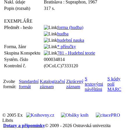
Nakl. údaje
Bratislava : Supraphon, 1967
Popis (rozsah)
317 s.
EXEMPLÁŘE
Předmět - heslo
forma (hudba)
hudba
hudební nauka
Forma, žánr
* příručky
Skupina Konspektu
781 - Hudební teorie
Systém. číslo
000034814
Kontrolní č.
(OCoLC)7333120
S
S kódy
Zvolte
Standardní
Katalogizační
Zkrácený
textovými
polí
formát:
formát
záznam
záznam
návěštími
MARC
© 2005 Ex
Libris
Dotazy a připomínky
© 2009 - 2026 Ostravská univerzita