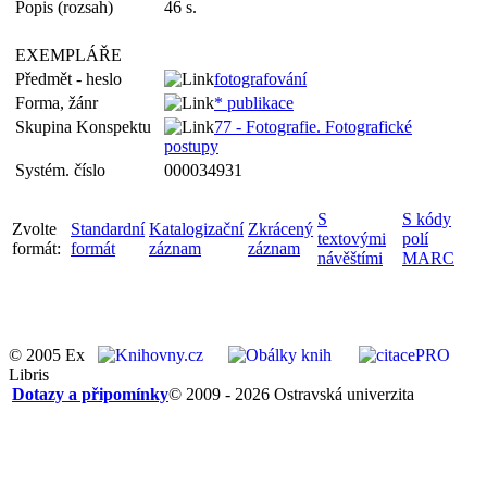
Popis (rozsah)
46 s.
EXEMPLÁŘE
Předmět - heslo
fotografování
Forma, žánr
* publikace
Skupina Konspektu
77 - Fotografie. Fotografické
postupy
Systém. číslo
000034931
S
S kódy
Zvolte
Standardní
Katalogizační
Zkrácený
textovými
polí
formát:
formát
záznam
záznam
návěštími
MARC
© 2005 Ex
Libris
Dotazy a připomínky
© 2009 - 2026 Ostravská univerzita