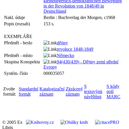
kleinbürgerlich-demokratischen Bewegung
in der Revolution von 1848/49 in
Deutschland
Nakl. údaje
Berlin : Buchverlag der Morgen, c1968
Popis (rozsah)
153 s.
EXEMPLÁŘE
Předmět - heslo
dějiny
revoluce 1848-1849
Předmět - místo
Německo
Skupina Konspektu
94(430/439) - Dějiny zemí střední
Evropy
Systém. číslo
000035057
S
S kódy
Zvolte
Standardní
Katalogizační
Zkrácený
textovými
polí
formát:
formát
záznam
záznam
návěštími
MARC
© 2005 Ex
Libris