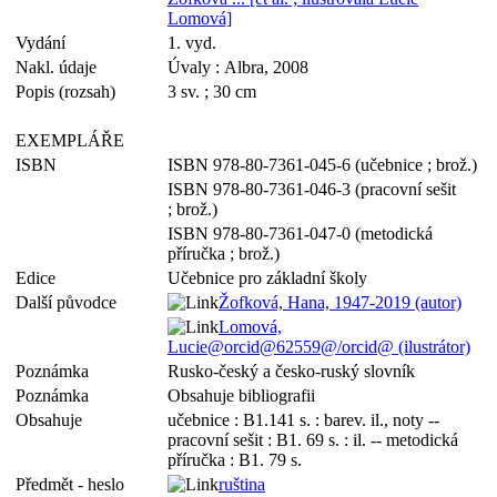
Lomová]
Vydání
1. vyd.
Nakl. údaje
Úvaly : Albra, 2008
Popis (rozsah)
3 sv. ; 30 cm
EXEMPLÁŘE
ISBN
ISBN 978-80-7361-045-6 (učebnice ; brož.)
ISBN 978-80-7361-046-3 (pracovní sešit
; brož.)
ISBN 978-80-7361-047-0 (metodická
příručka ; brož.)
Edice
Učebnice pro základní školy
Další původce
Žofková, Hana, 1947-2019 (autor)
Lomová,
Lucie@orcid@62559@/orcid@ (ilustrátor)
Poznámka
Rusko-český a česko-ruský slovník
Poznámka
Obsahuje bibliografii
Obsahuje
učebnice : B1.141 s. : barev. il., noty --
pracovní sešit : B1. 69 s. : il. -- metodická
příručka : B1. 79 s.
Předmět - heslo
ruština