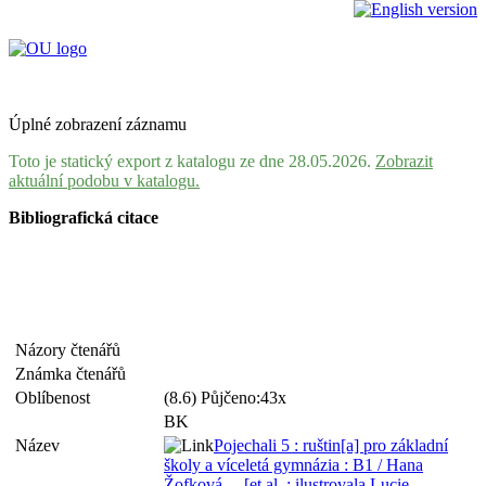
Úplné zobrazení záznamu
Toto je statický export z katalogu ze dne 28.05.2026.
Zobrazit
aktuální podobu v katalogu.
Bibliografická citace
Názory čtenářů
Známka čtenářů
Oblíbenost
(8.6) Půjčeno:43x
BK
Název
Pojechali 5 : ruštin[a] pro základní
školy a víceletá gymnázia : B1 / Hana
Žofková ... [et al. ; ilustrovala Lucie