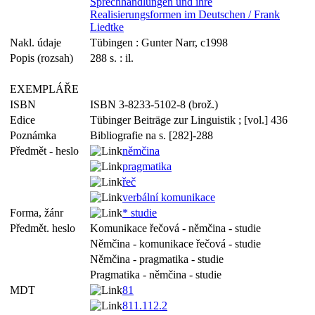
Sprechhandlungen und ihre
Realisierungsformen im Deutschen / Frank
Liedtke
Nakl. údaje
Tübingen : Gunter Narr, c1998
Popis (rozsah)
288 s. : il.
EXEMPLÁŘE
ISBN
ISBN 3-8233-5102-8 (brož.)
Edice
Tübinger Beiträge zur Linguistik ; [vol.] 436
Poznámka
Bibliografie na s. [282]-288
Předmět - heslo
němčina
pragmatika
řeč
verbální komunikace
Forma, žánr
* studie
Předmět. heslo
Komunikace řečová - němčina - studie
Němčina - komunikace řečová - studie
Němčina - pragmatika - studie
Pragmatika - němčina - studie
MDT
81
811.112.2