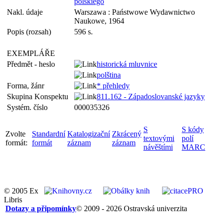
polskiego
Nakl. údaje
Warszawa : Państwowe Wydawnictwo
Naukowe, 1964
Popis (rozsah)
596 s.
EXEMPLÁŘE
Předmět - heslo
historická mluvnice
polština
Forma, žánr
* přehledy
Skupina Konspektu
811.162 - Západoslovanské jazyky
Systém. číslo
000035326
S
S kódy
Zvolte
Standardní
Katalogizační
Zkrácený
textovými
polí
formát:
formát
záznam
záznam
návěštími
MARC
© 2005 Ex
Libris
Dotazy a připomínky
© 2009 - 2026 Ostravská univerzita