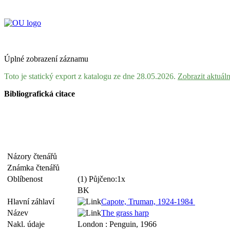
Úplné zobrazení záznamu
Toto je statický export z katalogu ze dne 28.05.2026.
Zobrazit aktuál
Bibliografická citace
Názory čtenářů
Známka čtenářů
Oblíbenost
(1) Půjčeno:1x
BK
Hlavní záhlaví
Capote, Truman, 1924-1984
Název
The grass harp
Nakl. údaje
London : Penguin, 1966