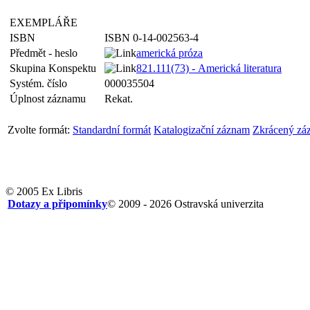
EXEMPLÁŘE
ISBN
ISBN 0-14-002563-4
Předmět - heslo
americká próza
Skupina Konspektu
821.111(73) - Americká literatura
Systém. číslo
000035504
Úplnost záznamu
Rekat.
Zvolte formát:
Standardní formát
Katalogizační záznam
Zkrácený zá
© 2005 Ex Libris
Dotazy a připomínky
© 2009 - 2026 Ostravská univerzita