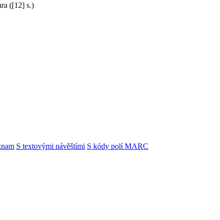
ra ([12] s.)
znam
S textovými návěštími
S kódy polí MARC