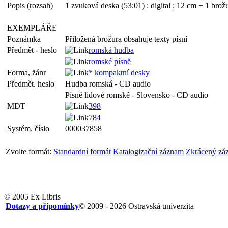
Popis (rozsah)
1 zvuková deska (53:01) : digital ; 12 cm + 1 brožu
EXEMPLÁŘE
Poznámka
Přiložená brožura obsahuje texty písní
Předmět - heslo
romská hudba
romské písně
Forma, žánr
* kompaktní desky
Předmět. heslo
Hudba romská - CD audio
Písně lidové romské - Slovensko - CD audio
MDT
398
784
Systém. číslo
000037858
Zvolte formát:
Standardní formát
Katalogizační záznam
Zkrácený zá
© 2005 Ex Libris
Dotazy a připomínky
© 2009 - 2026 Ostravská univerzita