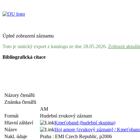
Úplné zobrazení záznamu
Toto je statický export z katalogu ze dne 28.05.2026.
Zobrazit aktuál
Bibliografická citace
Názory čtenářů
Známka čtenářů
AM
Formát
Hudební zvukový záznam
Hlavní záhlaví
Kmeťoband (hudební skupina)
Název
Hoj amore [zvukový záznam] / Kmeťoban
Nakl. údaje
Praha : EMI Czech Republic, p2006